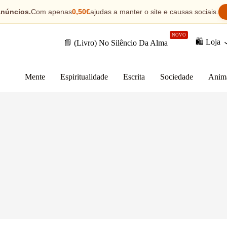
anúncios.
Com apenas
0,50€
ajudas a manter o site e causas sociais.
NOVO
🛍️ Loja
📘 (Livro) No Silêncio Da Alma
Mente
Espiritualidade
Escrita
Sociedade
Anim