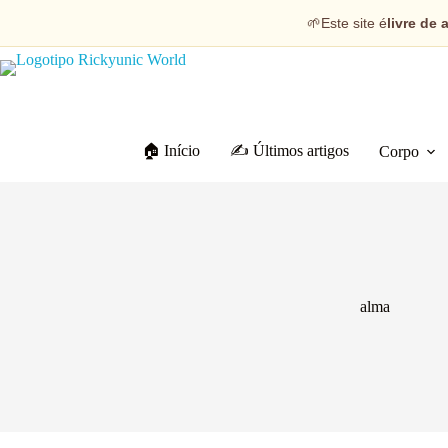
🌱
Este site é
livre de 
🏠 Início
✍️ Últimos artigos
Corpo
alma