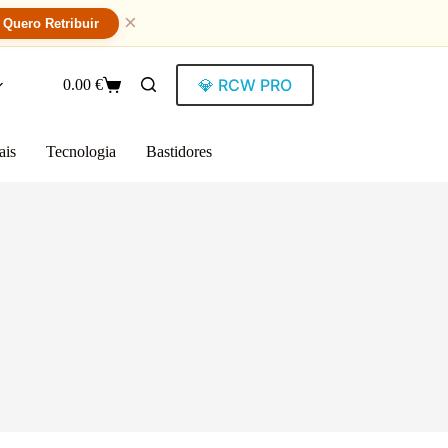
×
Quero Retribuir
💎 RCW PRO
0.00
€
ais
Tecnologia
Bastidores