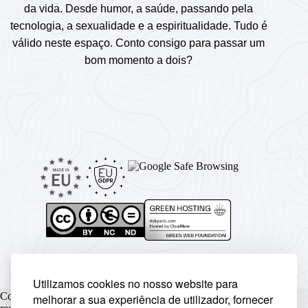
da vida. Desde humor, a saúde, passando pela
tecnologia, a sexualidade e a espiritualidade. Tudo é
válido neste espaço. Conto consigo para passar um
bom momento a dois?
Utilizamos cookies no nosso website para
Copyright © Rickyunic World® 2004 - 2026 | Todos os direitos
melhorar a sua experiência de utilizador, fornecer