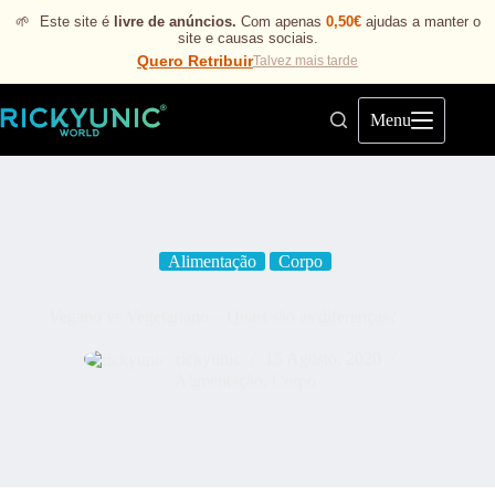
🌱
Este site é
livre de anúncios.
Com apenas
0,50€
ajudas a manter o
site e causas sociais.
Quero Retribuir
Talvez mais tarde
Menu
Alimentação
Corpo
Vegano vs Vegetariano – Quais são as diferenças?
rickyunic
15 Agosto, 2020
Alimentação
,
Corpo