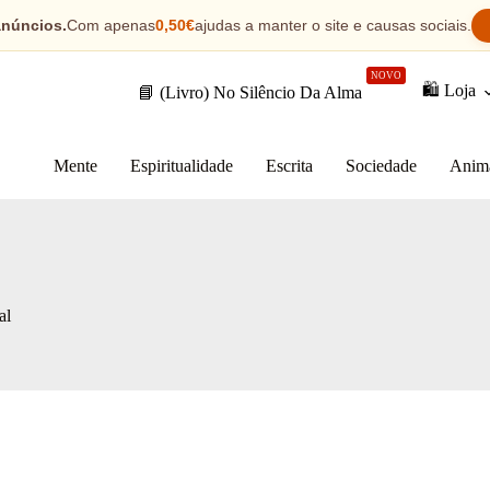
anúncios.
Com apenas
0,50€
ajudas a manter o site e causas sociais.
NOVO
🛍️ Loja
📘 (Livro) No Silêncio Da Alma
Mente
Espiritualidade
Escrita
Sociedade
Anim
al