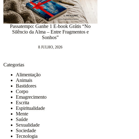
Passatempo: Ganhe 1 E-book Grátis “No
Silêncio da Alma – Entre Fragmentos e
12.418 dias num
Sonhos”
9 J
8 JULHO, 2026
Categorias
Alimentação
Animais
Bastidores
Corpo
Emagrecimento
Escrita
Espiritualidade
Mente
Saúde
Sexualidade
Sociedade
Tecnologia