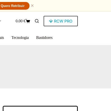
×
Quero Retribuir
💎 RCW PRO
0.00
€
ais
Tecnologia
Bastidores