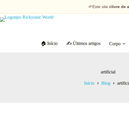
🌱
Este site é
livre de 
🏠 Início
✍️ Últimos artigos
Corpo
artificial
Início
Blog
artifici