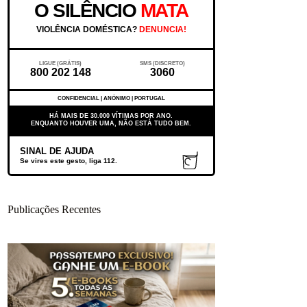
O SILÊNCIO
MATA
VIOLÊNCIA DOMÉSTICA?
DENUNCIA!
LIGUE (GRÁTIS)
SMS (DISCRETO)
800 202 148
3060
CONFIDENCIAL | ANÓNIMO | PORTUGAL
HÁ MAIS DE 30.000 VÍTIMAS POR ANO.
ENQUANTO HOUVER UMA, NÃO ESTÁ TUDO BEM.
SINAL DE AJUDA
Se vires este gesto, liga 112.
Publicações Recentes