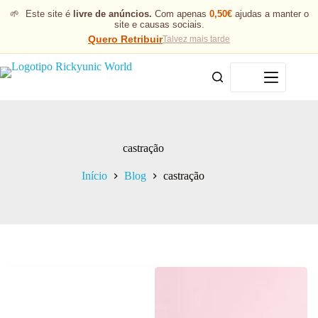
🌱
Este site é
livre de anúncios.
Com apenas
0,50€
ajudas a manter o
site e causas sociais.
Quero Retribuir
Talvez mais tarde
Menu
castração
Início
Blog
castração