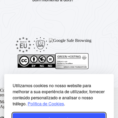
Utilizamos cookies no nosso website para
Copyright © Rickyunic World® 2004 - 2026 | Todos os direitos
melhorar a sua experiência de utilizador, fornecer
reservados.
conteúdo personalizado e analisar o nosso
Made with ♥ by
Rickyunic
. Crafted with care by
RCW Digital
tráfego.
Política de Cookies
.
Agency
.