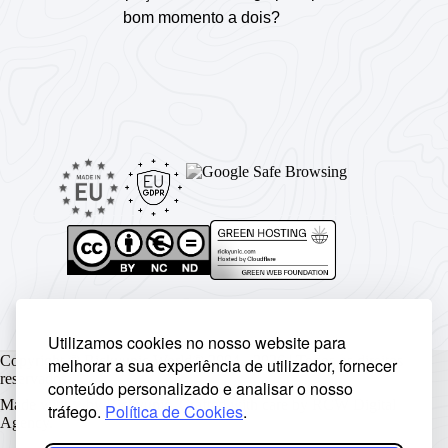
bom momento a dois?
Utilizamos cookies no nosso website para
Copyright © Rickyunic World® 2004 - 2026 | Todos os direitos
melhorar a sua experiência de utilizador, fornecer
reservados.
conteúdo personalizado e analisar o nosso
Made with ♥ by
Rickyunic
. Crafted with care by
RCW Digital
tráfego.
Política de Cookies
.
Agency
.