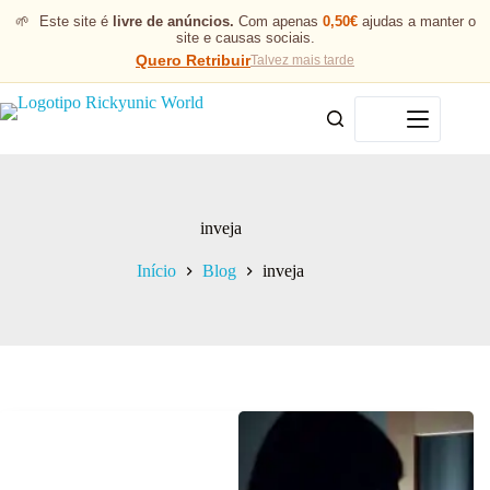
🌱
Este site é
livre de anúncios.
Com apenas
0,50€
ajudas a manter o
site e causas sociais.
Quero Retribuir
Talvez mais tarde
Menu
inveja
Início
Blog
inveja