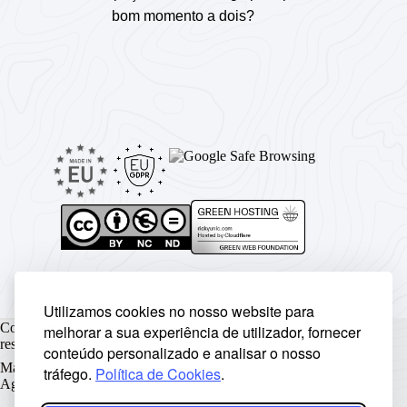
bom momento a dois?
Utilizamos cookies no nosso website para
Copyright © Rickyunic World® 2004 - 2026 | Todos os direitos
melhorar a sua experiência de utilizador, fornecer
reservados.
conteúdo personalizado e analisar o nosso
Made with ♥ by
Rickyunic
. Crafted with care by
RCW Digital
tráfego.
Política de Cookies
.
Agency
.