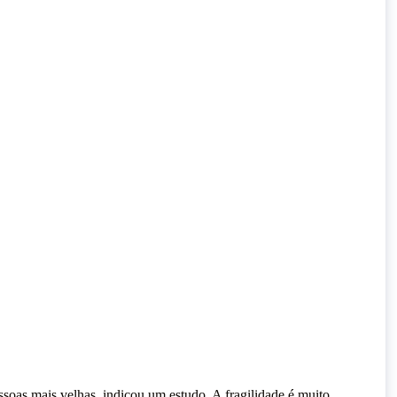
Parabéns, Kika🐾. 8 anos.
numa prisão chamada Medo
1 JUNHO, 2026
9 JUNHO, 2026
ssoas mais velhas, indicou um estudo. A fragilidade é muito