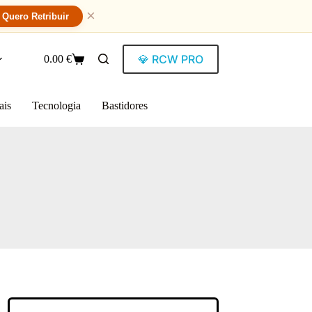
×
Quero Retribuir
💎 RCW PRO
0.00
€
ais
Tecnologia
Bastidores