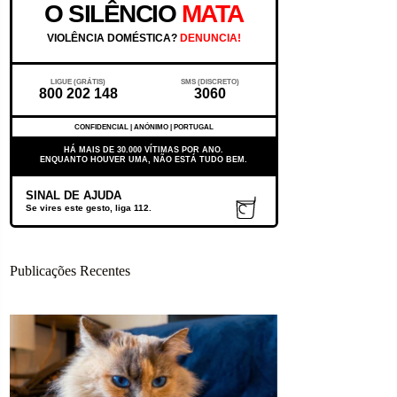
O SILÊNCIO
MATA
VIOLÊNCIA DOMÉSTICA?
DENUNCIA!
LIGUE (GRÁTIS)
SMS (DISCRETO)
800 202 148
3060
CONFIDENCIAL | ANÓNIMO | PORTUGAL
HÁ MAIS DE 30.000 VÍTIMAS POR ANO.
ENQUANTO HOUVER UMA, NÃO ESTÁ TUDO BEM.
SINAL DE AJUDA
Se vires este gesto, liga 112.
Publicações Recentes
Nem tudo o que sentes é teu. E isso explica
muita coisa.