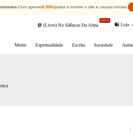
anúncios.
Com apenas
0,50€
ajudas a manter o site e causas sociais.
NOVO
🛍️ Loja
📘 (Livro) No Silêncio Da Alma
Mente
Espiritualidade
Escrita
Sociedade
Anim
ânica