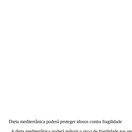
Passatempo: Ganhe 1 E-book Grátis “No
Silêncio da Alma – Entre Fragmentos e
12.418 dias 
Sonhos”
8 JULHO, 2026
Dieta mediterrânica poderá proteger idosos contra fragilidade
A dieta mediterrânica poderá reduzir o risco de fragilidade nas pe