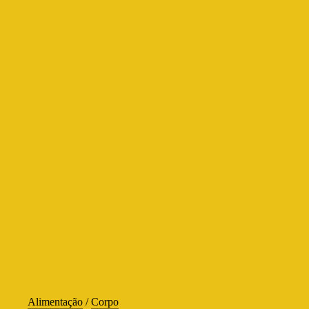
Alimentação
/
Corpo
Desvendando os mistérios da Hipnose: Uma janela para a transformaçã