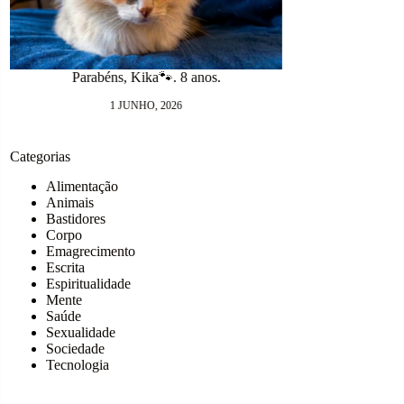
23 MAIO, 2026
Categorias
Alimentação
Animais
Viva a Lib
Bastidores
Corpo
Emagrecimento
Escrita
Espiritualidade
Mente
Saúde
Sexualidade
Sociedade
Tecnologia
Sobre mim