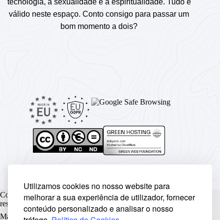
tecnologia, a sexualidade e a espiritualidade. Tudo é
válido neste espaço. Conto consigo para passar um
bom momento a dois?
Utilizamos cookies no nosso website para
Copyright © Rickyunic World® 2004 - 2026 | Todos os direitos
melhorar a sua experiência de utilizador, fornecer
reservados.
conteúdo personalizado e analisar o nosso
Made with ♥ by
Rickyunic
. Crafted with care by
RCW Digital
tráfego.
Política de Cookies
.