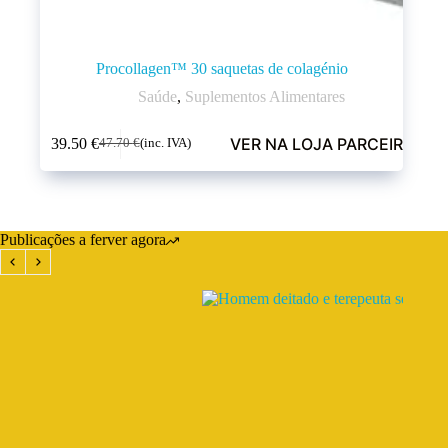
Procollagen™ 30 saquetas de colagénio
Saúde
,
Suplementos Alimentares
VER NA LOJA PARCEIRA
39.50
€
47.70
€
(inc. IVA)
Publicações a ferver agora