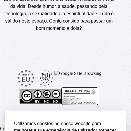
da vida. Desde humor, a saúde, passando pela
tecnologia, a sexualidade e a espiritualidade. Tudo é
válido neste espaço. Conto consigo para passar um
bom momento a dois?
Utilizamos cookies no nosso website para
Copyright © Rickyunic World® 2004 - 2026 | Todos os direitos
melhorar a sua experiência de utilizador, fornecer