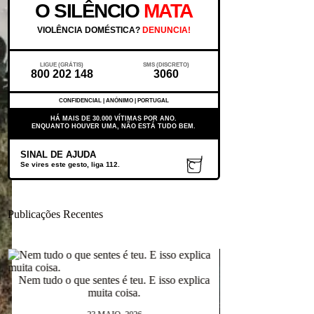
O SILÊNCIO
MATA
VIOLÊNCIA DOMÉSTICA?
DENUNCIA!
LIGUE (GRÁTIS)
SMS (DISCRETO)
800 202 148
3060
CONFIDENCIAL | ANÓNIMO | PORTUGAL
HÁ MAIS DE 30.000 VÍTIMAS POR ANO.
ENQUANTO HOUVER UMA, NÃO ESTÁ TUDO BEM.
SINAL DE AJUDA
Se vires este gesto, liga 112.
Publicações Recentes