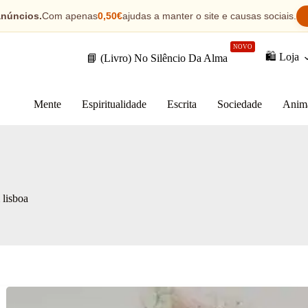
anúncios.
Com apenas
0,50€
ajudas a manter o site e causas sociais.
NOVO
🛍️ Loja
📘 (Livro) No Silêncio Da Alma
Mente
Espiritualidade
Escrita
Sociedade
Anim
 lisboa