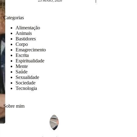
Viva a Liberda…, digo, livre-arbítrio
13 MAIO, 2026
Categorias
Alimentação
Animais
Bastidores
Corpo
Emagrecimento
Escrita
Espiritualidade
Mente
Saúde
Sexualidade
Sociedade
Tecnologia