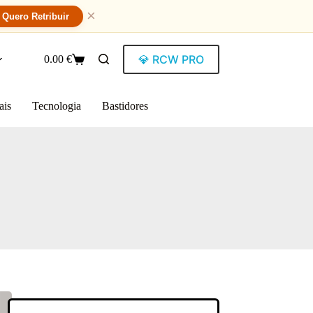
×
Quero Retribuir
💎 RCW PRO
0.00
€
ais
Tecnologia
Bastidores