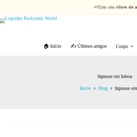
🌱
Este site é
livre de 
🏠 Início
✍️ Últimos artigos
Corpo
hipnose em lisboa
Início
Blog
hipnose em