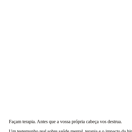
Parabéns, K
12.418 dias numa prisão chamada Medo
1 JUN
9 JUNHO, 2026
Façam terapia. Antes que a vossa própria cabeça vos destrua.
Um testemunho real sobre saúde mental, terapia e o impacto da hi