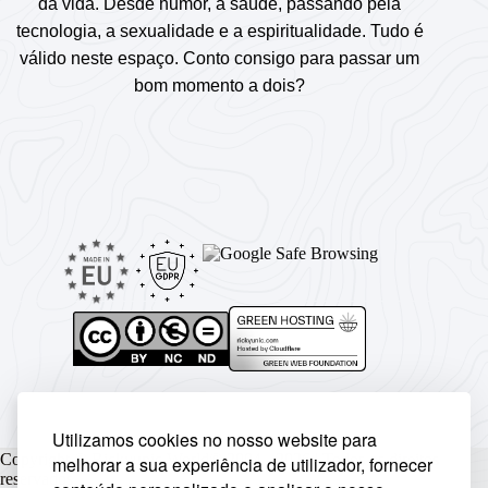
da vida. Desde humor, a saúde, passando pela
tecnologia, a sexualidade e a espiritualidade. Tudo é
válido neste espaço. Conto consigo para passar um
bom momento a dois?
Utilizamos cookies no nosso website para
Copyright © Rickyunic World® 2004 - 2026 | Todos os direitos
melhorar a sua experiência de utilizador, fornecer
reservados.