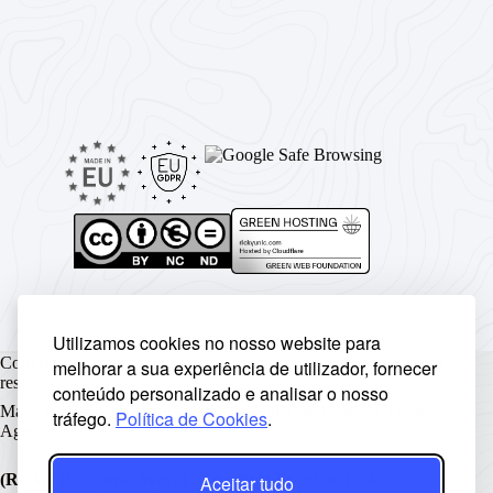
Utilizamos cookies no nosso website para
Copyright © Rickyunic World® 2004 - 2026 | Todos os direitos
melhorar a sua experiência de utilizador, fornecer
reservados.
conteúdo personalizado e analisar o nosso
Made with ♥ by
Rickyunic
. Crafted with care by
RCW Digital
tráfego.
Política de Cookies
.
Agency
.
(RCW) Rickyunic World - The Next Frontier To A
Aceitar tudo