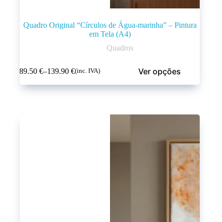
Quadro Original “Círculos de Água-marinha” – Pintura
em Tela (A4)
Quadros
Ver opções
89.50
€
–
139.90
€
(inc. IVA)