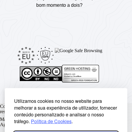
bom momento a dois?
Utilizamos cookies no nosso website para
Copyright © Rickyunic World® 2004 - 2026 | Todos os direitos
melhorar a sua experiência de utilizador, fornecer
reservados.
conteúdo personalizado e analisar o nosso
Made with ♥ by
Rickyunic
. Crafted with care by
RCW Digital
tráfego.
Política de Cookies
.
Agency
.