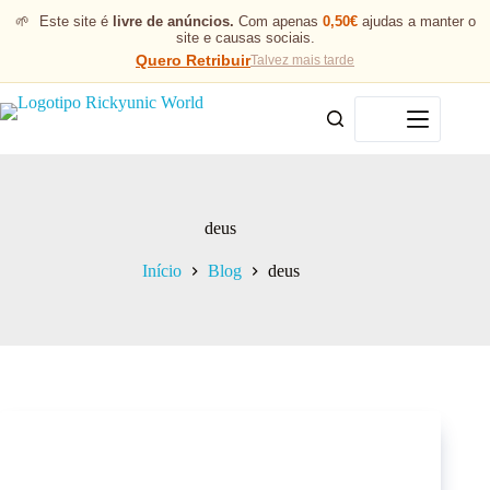
🌱
Este site é
livre de anúncios.
Com apenas
0,50€
ajudas a manter o
site e causas sociais.
Quero Retribuir
Talvez mais tarde
Menu
deus
Início
Blog
deus