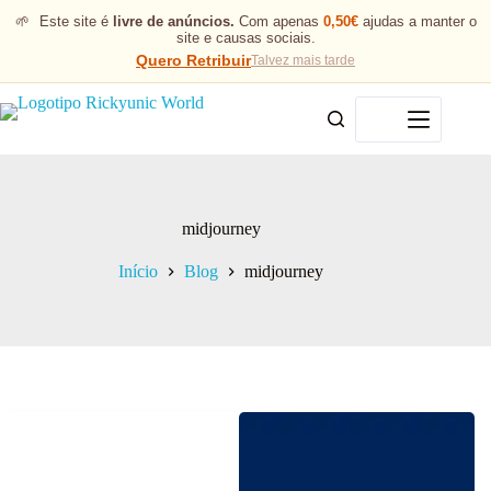
🌱
Este site é
livre de anúncios.
Com apenas
0,50€
ajudas a manter o
site e causas sociais.
Quero Retribuir
Talvez mais tarde
Menu
midjourney
Início
Blog
midjourney