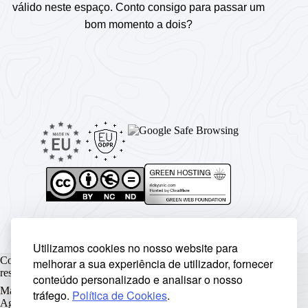
válido neste espaço. Conto consigo para passar um
bom momento a dois?
Utilizamos cookies no nosso website para
Copyright © Rickyunic World® 2004 - 2026 | Todos os direitos
melhorar a sua experiência de utilizador, fornecer
reservados.
conteúdo personalizado e analisar o nosso
Made with ♥ by
Rickyunic
. Crafted with care by
RCW Digital
tráfego.
Política de Cookies
.
Agency
.