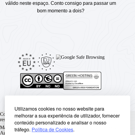
válido neste espaço. Conto consigo para passar um
bom momento a dois?
Utilizamos cookies no nosso website para
Copyright © Rickyunic World® 2004 - 2026 | Todos os direitos
melhorar a sua experiência de utilizador, fornecer
reservados.
conteúdo personalizado e analisar o nosso
Made with ♥ by
Rickyunic
. Crafted with care by
RCW Digital
tráfego.
Política de Cookies
.
Agency
.