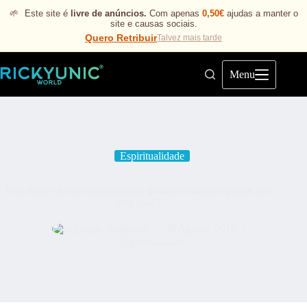
🌱
Este site é
livre de anúncios.
Com apenas
0,50€
ajudas a manter o
site e causas sociais.
Quero Retribuir
Talvez mais tarde
Menu
Espiritualidade
Para onde vão os nossos amigos quando estamos a passar por
uma crise?
rickyunic
30 Agosto, 2019
Espiritualidade