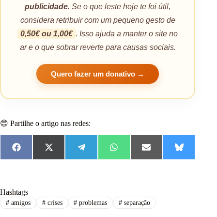
publicidade
. Se o que leste hoje te foi útil,
considera retribuir com um pequeno gesto de
0,50€ ou 1,00€
. Isso ajuda a manter o site no
ar e o que sobrar reverte para causas sociais.
Quero fazer um donativo →
😍 Partilhe o artigo nas redes:
F
X
T
W
E
B
a
(
e
h
m
l
c
T
l
a
a
u
e
w
e
t
i
e
b
i
g
s
l
s
o
t
r
A
k
Hashtags
o
t
a
p
y
#
amigos
#
crises
#
problemas
#
separação
k
e
m
p
r