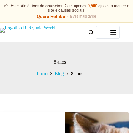
🌱
Este site é
livre de anúncios.
Com apenas
0,50€
ajudas a manter o
site e causas sociais.
Quero Retribuir
Talvez mais tarde
Menu
8 anos
Início
Blog
8 anos