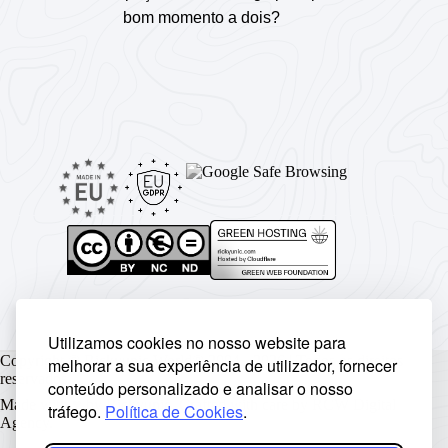
bom momento a dois?
Utilizamos cookies no nosso website para
Copyright © Rickyunic World® 2004 - 2026 | Todos os direitos
melhorar a sua experiência de utilizador, fornecer
reservados.
conteúdo personalizado e analisar o nosso
Made with ♥ by
Rickyunic
. Crafted with care by
RCW Digital
tráfego.
Política de Cookies
.
Agency
.