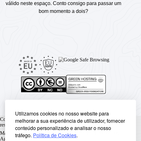
válido neste espaço. Conto consigo para passar um
bom momento a dois?
Utilizamos cookies no nosso website para
Copyright © Rickyunic World® 2004 - 2026 | Todos os direitos
melhorar a sua experiência de utilizador, fornecer
reservados.
conteúdo personalizado e analisar o nosso
Made with ♥ by
Rickyunic
. Crafted with care by
RCW Digital
tráfego.
Política de Cookies
.
Agency
.