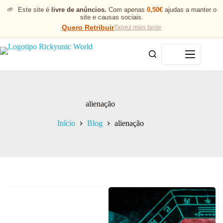
🌱
Este site é
livre de anúncios.
Com apenas
0,50€
ajudas a manter o
site e causas sociais.
Quero Retribuir
Talvez mais tarde
Menu
alienação
Início
Blog
alienação