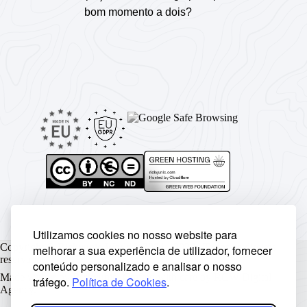
bom momento a dois?
Utilizamos cookies no nosso website para
Copyright © Rickyunic World® 2004 - 2026 | Todos os direitos
melhorar a sua experiência de utilizador, fornecer
reservados.
conteúdo personalizado e analisar o nosso
Made with ♥ by
Rickyunic
. Crafted with care by
RCW Digital
tráfego.
Política de Cookies
.
Agency
.