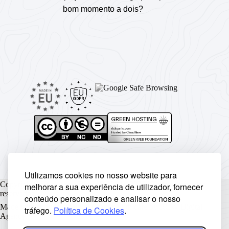
bom momento a dois?
Utilizamos cookies no nosso website para
Copyright © Rickyunic World® 2004 - 2026 | Todos os direitos
melhorar a sua experiência de utilizador, fornecer
reservados.
conteúdo personalizado e analisar o nosso
Made with ♥ by
Rickyunic
. Crafted with care by
RCW Digital
tráfego.
Política de Cookies
.
Agency
.