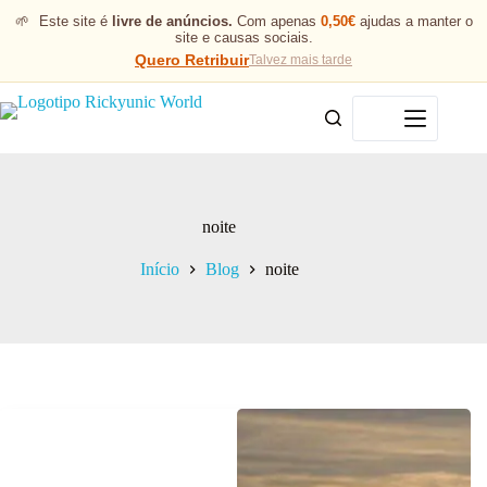
🌱
Este site é
livre de anúncios.
Com apenas
0,50€
ajudas a manter o
site e causas sociais.
Quero Retribuir
Talvez mais tarde
Menu
noite
Início
Blog
noite