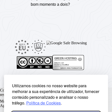
bom momento a dois?
Utilizamos cookies no nosso website para
Copyright © Rickyunic World® 2004 - 2026 | Todos os direitos
melhorar a sua experiência de utilizador, fornecer
reservados.
conteúdo personalizado e analisar o nosso
Made with ♥ by
Rickyunic
. Crafted with care by
RCW Digital
tráfego.
Política de Cookies
.
Agency
.