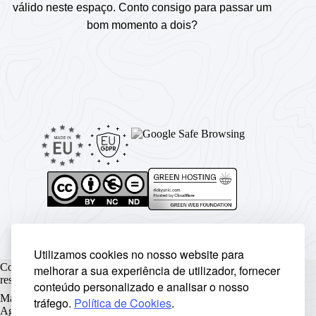
válido neste espaço. Conto consigo para passar um
bom momento a dois?
Utilizamos cookies no nosso website para
Copyright © Rickyunic World® 2004 - 2026 | Todos os direitos
melhorar a sua experiência de utilizador, fornecer
reservados.
conteúdo personalizado e analisar o nosso
Made with ♥ by
Rickyunic
. Crafted with care by
RCW Digital
tráfego.
Política de Cookies
.
Agency
.