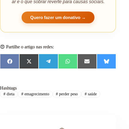
ar e o que sobrar reverte para causas sociais.
Quero fazer um donativo →
😍 Partilhe o artigo nas redes:
F
X
T
W
E
B
a
(
e
h
m
l
c
T
l
a
a
u
e
w
e
t
i
e
b
i
g
s
l
s
o
t
r
A
k
Hashtags
o
t
a
p
y
#
dieta
#
emagrecimento
#
perder peso
#
saúde
k
e
m
p
r
)