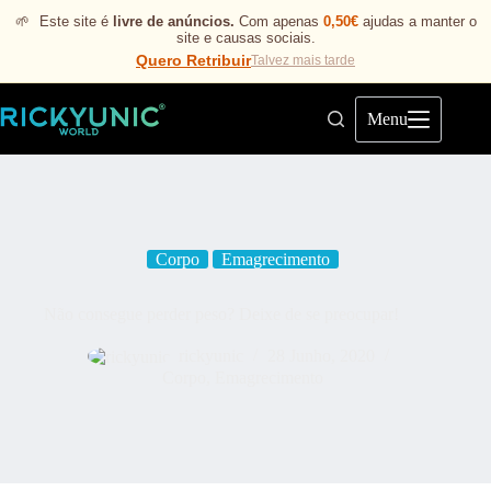
🌱
Este site é
livre de anúncios.
Com apenas
0,50€
ajudas a manter o
site e causas sociais.
Quero Retribuir
Talvez mais tarde
Menu
Corpo
Emagrecimento
Não consegue perder peso? Deixe de se preocupar!
rickyunic
28 Junho, 2020
Corpo
,
Emagrecimento