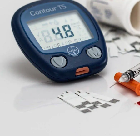
O mal (sim, o mal
13 MA