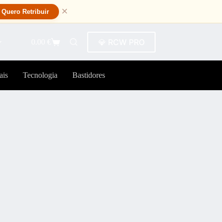
×
Quero Retribuir
💎 RCW PRO
0.00
€
ais
Tecnologia
Bastidores