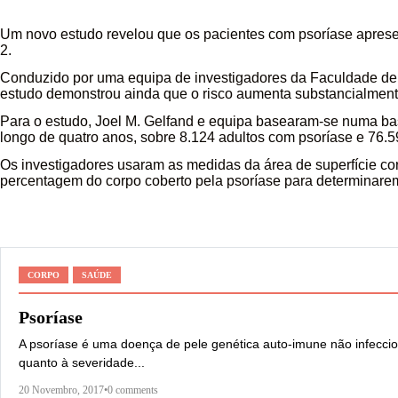
Um novo estudo revelou que os pacientes com psoríase aprese
2.
Conduzido por uma equipa de investigadores da Faculdade de
estudo demonstrou ainda que o risco aumenta substancialment
Para o estudo, Joel M. Gelfand e equipa basearam-se numa ba
longo de quatro anos, sobre 8.124 adultos com psoríase e 76.
Os investigadores usaram as medidas da área de superfície cor
percentagem do corpo coberto pela psoríase para determinare
CORPO
SAÚDE
Psoríase
A psoríase é uma doença de pele genética auto-imune não infecc
quanto à severidade...
20 Novembro, 2017
•
0 comments