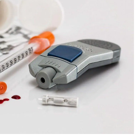
) vence sempre o bem
IO, 2026
Passatempo: Ganhe 1 E-book Grátis “No
Silêncio da Alma – Entre Fragmentos e
Sonhos”