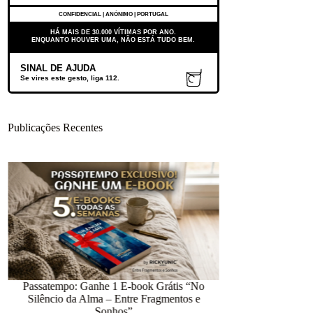
CONFIDENCIAL | ANÓNIMO | PORTUGAL
HÁ MAIS DE 30.000 VÍTIMAS POR ANO.
ENQUANTO HOUVER UMA, NÃO ESTÁ TUDO BEM.
SINAL DE AJUDA
Se vires este gesto, liga 112.
Publicações Recentes
Parabéns,
12.418 dias numa prisão chamada Medo
1 J