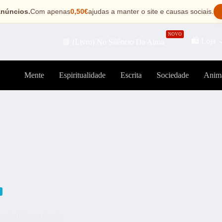
anúncios.
Com apenas
0,50€
ajudas a manter o site e causas sociais.
NOVO
🛍️ Loja
📘 (Livro) No Silêncio Da Alma
Mente
Espiritualidade
Escrita
Sociedade
Anim
o de diabetes tipo 2