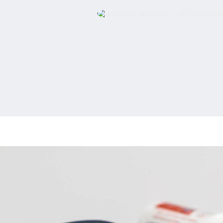
rickyunic
20 Novembro