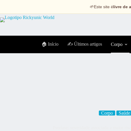
🌱
Este site é
livre de 
🏠 Início
✍️ Últimos artigos
Corpo
Corpo
Saúde
Psoríase: severidade associada a maior risc