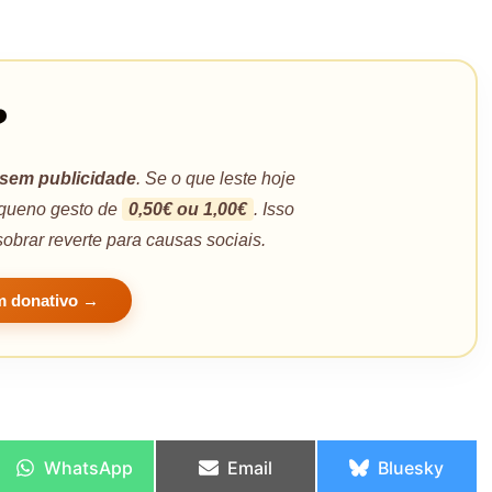
️
sem publicidade
. Se o que leste hoje
pequeno gesto de
0,50€ ou 1,00€
. Isso
sobrar reverte para causas sociais.
m donativo →
WhatsApp
Email
Bluesky