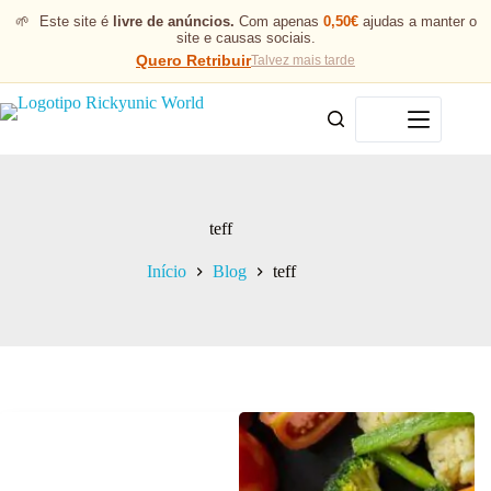
🌱
Este site é
livre de anúncios.
Com apenas
0,50€
ajudas a manter o
site e causas sociais.
Quero Retribuir
Talvez mais tarde
Menu
teff
Início
Blog
teff