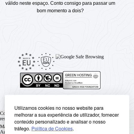
válido neste espaço. Conto consigo para passar um
bom momento a dois?
Utilizamos cookies no nosso website para
Copyright © Rickyunic World® 2004 - 2026 | Todos os direitos
melhorar a sua experiência de utilizador, fornecer
reservados.
conteúdo personalizado e analisar o nosso
Made with ♥ by
Rickyunic
. Crafted with care by
RCW Digital
tráfego.
Política de Cookies
.
Agency
.