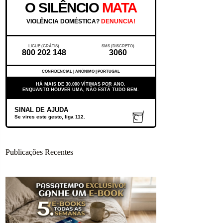
O SILÊNCIO
MATA
VIOLÊNCIA DOMÉSTICA?
DENUNCIA!
LIGUE (GRÁTIS)
SMS (DISCRETO)
800 202 148
3060
CONFIDENCIAL | ANÓNIMO | PORTUGAL
HÁ MAIS DE 30.000 VÍTIMAS POR ANO.
ENQUANTO HOUVER UMA, NÃO ESTÁ TUDO BEM.
SINAL DE AJUDA
Se vires este gesto, liga 112.
Publicações Recentes