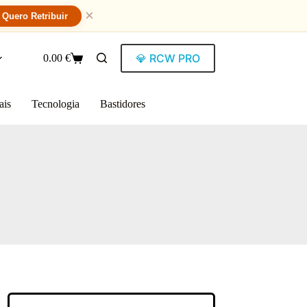
×
Quero Retribuir
💎 RCW PRO
0.00
€
ais
Tecnologia
Bastidores