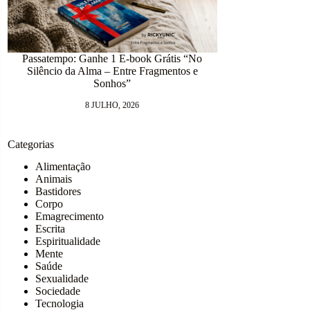
Passatempo: Ganhe 1 E-book Grátis “No
Silêncio da Alma – Entre Fragmentos e
12.418 dias num
Sonhos”
9 J
8 JULHO, 2026
Categorias
Alimentação
Animais
Bastidores
Corpo
Emagrecimento
Escrita
Espiritualidade
Mente
Saúde
Sexualidade
Sociedade
Tecnologia