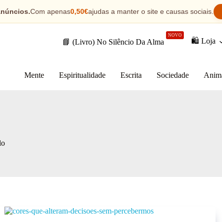
anúncios.
Com apenas
0,50€
ajudas a manter o site e causas sociais.
NOVO
🛍️ Loja
📘 (Livro) No Silêncio Da Alma
Mente
Espiritualidade
Escrita
Sociedade
Anim
lo