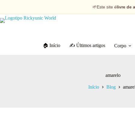
🌱
Este site é
livre de 
🏠 Início
✍️ Últimos artigos
Corpo
amarelo
Início
Blog
amare