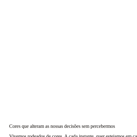
Cores que alteram as nossas decisões sem percebermos
Vivemos rodeados de cores. A cada instante, quer estejamos em cas