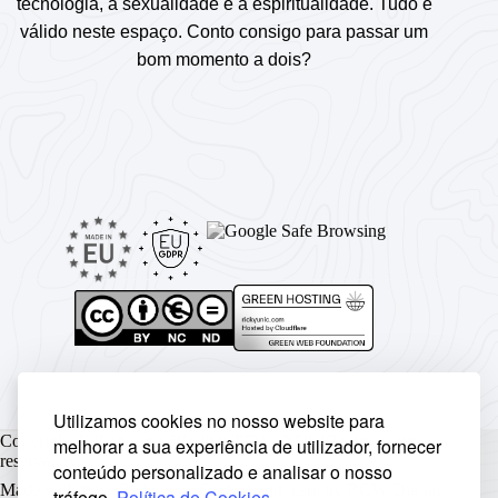
tecnologia, a sexualidade e a espiritualidade. Tudo é
válido neste espaço. Conto consigo para passar um
bom momento a dois?
Utilizamos cookies no nosso website para
Copyright © Rickyunic World® 2004 - 2026 | Todos os direitos
melhorar a sua experiência de utilizador, fornecer
reservados.
conteúdo personalizado e analisar o nosso
Made with ♥ by
Rickyunic
. Crafted with care by
RCW Digital
tráfego.
Política de Cookies
.