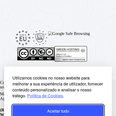
Utilizamos cookies no nosso website para
Copyright © Rickyunic World® 2004 - 2026 | Todos os direitos
melhorar a sua experiência de utilizador, fornecer
reservados.
conteúdo personalizado e analisar o nosso
Made with ♥ by
Rickyunic
. Crafted with care by
RCW Digital
tráfego.
Política de Cookies
.
Agency
.
(RCW) Rickyunic World - The Next Frontier To A
Aceitar tudo
Wonderful World®
é uma marca registada.