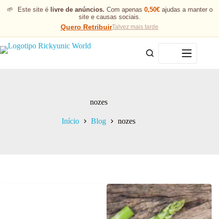
🌱
Este site é
livre de anúncios.
Com apenas
0,50€
ajudas a manter o
site e causas sociais.
Quero Retribuir
Talvez mais tarde
Menu
nozes
Início
Blog
nozes