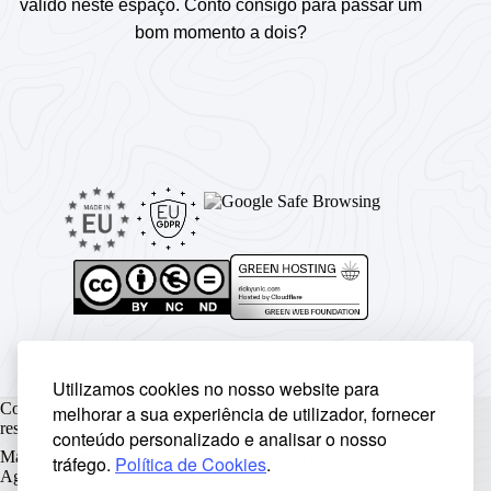
válido neste espaço. Conto consigo para passar um
bom momento a dois?
Utilizamos cookies no nosso website para
Copyright © Rickyunic World® 2004 - 2026 | Todos os direitos
melhorar a sua experiência de utilizador, fornecer
reservados.
conteúdo personalizado e analisar o nosso
Made with ♥ by
Rickyunic
. Crafted with care by
RCW Digital
tráfego.
Política de Cookies
.
Agency
.