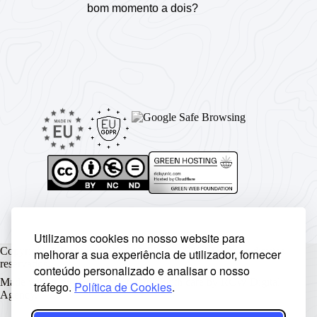
bom momento a dois?
Utilizamos cookies no nosso website para
Copyright © Rickyunic World® 2004 - 2026 | Todos os direitos
melhorar a sua experiência de utilizador, fornecer
reservados.
conteúdo personalizado e analisar o nosso
Made with ♥ by
Rickyunic
. Crafted with care by
RCW Digital
tráfego.
Política de Cookies
.
Agency
.