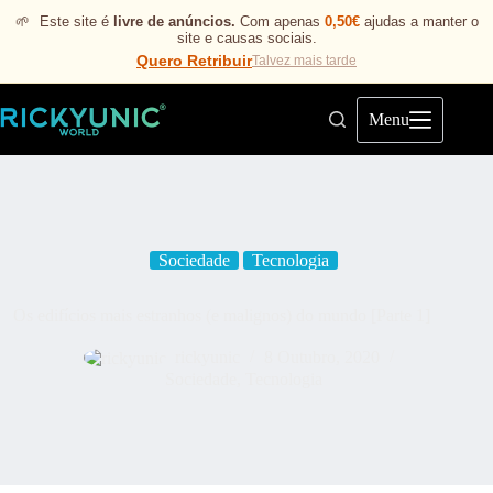
🌱
Este site é
livre de anúncios.
Com apenas
0,50€
ajudas a manter o
site e causas sociais.
Quero Retribuir
Talvez mais tarde
Menu
Sociedade
Tecnologia
Os edifícios mais estranhos (e malignos) do mundo [Parte 1]
rickyunic
8 Outubro, 2020
Sociedade
,
Tecnologia