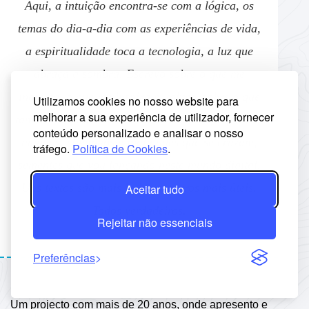
Aqui, a intuição encontra-se com a lógica, os
temas do dia-a-dia com as experiências de vida,
a espiritualidade toca a tecnologia, a luz que
abraça a sombra. Escrevo sobre o que me
inquieta, o que me inspira e, talvez, sobre o que
Utilizamos cookies no nosso website para
melhorar a sua experiência de utilizador, fornecer
também te pode tocar. Porque este blog é feito de
conteúdo personalizado e analisar o nosso
mundos, caminhos e realidades que se cruzam,
tráfego.
Política de Cookies
.
sementes que vou lançando neste mundo digital.
Uns textos são mais íntimos, outros mais úteis.
Aceitar tudo
Todos verdadeiros.
Rejeitar não essenciais
Preferências
Um projecto com mais de 20 anos, onde apresento e