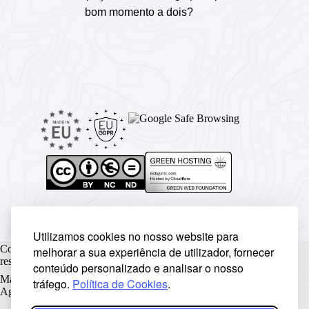
bom momento a dois?
Utilizamos cookies no nosso website para
Copyright © Rickyunic World® 2004 - 2026 | Todos os direitos
melhorar a sua experiência de utilizador, fornecer
reservados.
conteúdo personalizado e analisar o nosso
Made with ♥ by
Rickyunic
. Crafted with care by
RCW Digital
tráfego.
Política de Cookies
.
Agency
.