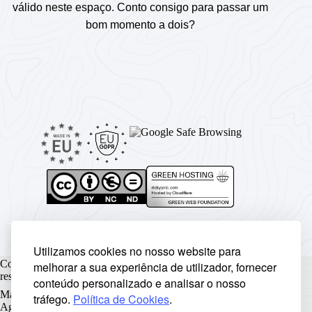
válido neste espaço. Conto consigo para passar um
bom momento a dois?
Utilizamos cookies no nosso website para
Copyright © Rickyunic World® 2004 - 2026 | Todos os direitos
melhorar a sua experiência de utilizador, fornecer
reservados.
conteúdo personalizado e analisar o nosso
Made with ♥ by
Rickyunic
. Crafted with care by
RCW Digital
tráfego.
Política de Cookies
.
Agency
.