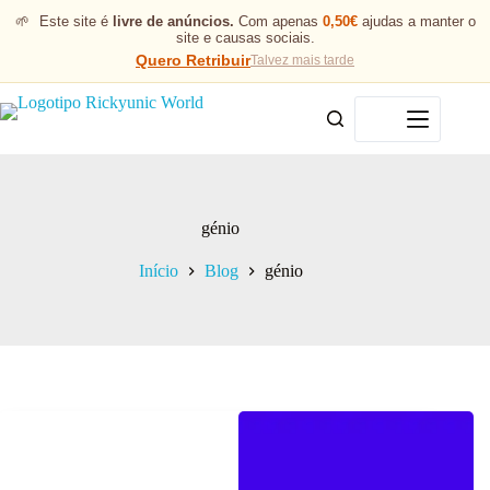
🌱
Este site é
livre de anúncios.
Com apenas
0,50€
ajudas a manter o
site e causas sociais.
Quero Retribuir
Talvez mais tarde
Menu
génio
Início
Blog
génio