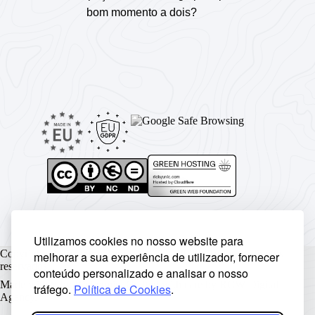
bom momento a dois?
Utilizamos cookies no nosso website para
Copyright © Rickyunic World® 2004 - 2026 | Todos os direitos
melhorar a sua experiência de utilizador, fornecer
reservados.
conteúdo personalizado e analisar o nosso
Made with ♥ by
Rickyunic
. Crafted with care by
RCW Digital
tráfego.
Política de Cookies
.
Agency
.