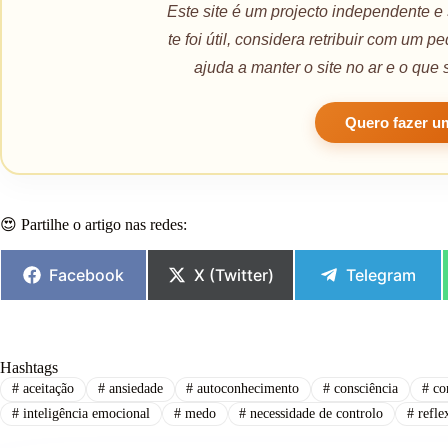
Este site é um projecto independente e
te foi útil, considera retribuir com um 
ajuda a manter o site no ar e o que 
Quero fazer u
😍 Partilhe o artigo nas redes:
Facebook
X (Twitter)
Telegram
Hashtags
#
aceitação
#
ansiedade
#
autoconhecimento
#
consciência
#
con
#
inteligência emocional
#
medo
#
necessidade de controlo
#
refle