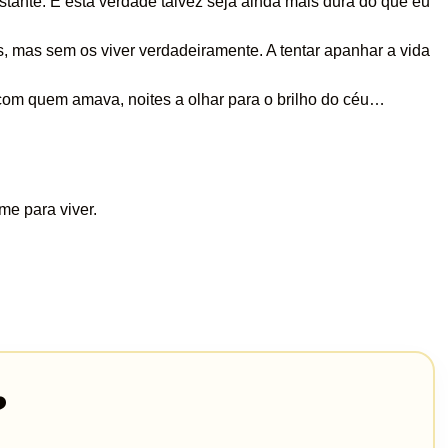
stante. E esta verdade talvez seja ainda mais dura do que eu
 mas sem os viver verdadeiramente. A tentar apanhar a vida
.
om quem amava, noites a olhar para o brilho do céu…
me para viver.
️