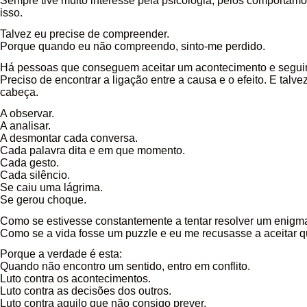
Sempre tive muito interesse pela psicologia, pelos comportamo
isso.
Talvez eu precise de compreender.
Porque quando eu não compreendo, sinto-me perdido.
Há pessoas que conseguem aceitar um acontecimento e seguir 
Preciso de encontrar a ligação entre a causa e o efeito. E talv
cabeça.
A observar.
A analisar.
A desmontar cada conversa.
Cada palavra dita e em que momento.
Cada gesto.
Cada silêncio.
Se caiu uma lágrima.
Se gerou choque.
Como se estivesse constantemente a tentar resolver um enigm
Como se a vida fosse um puzzle e eu me recusasse a aceitar q
Porque a verdade é esta:
Quando não encontro um sentido, entro em conflito.
Luto contra os acontecimentos.
Luto contra as decisões dos outros.
Luto contra aquilo que não consigo prever.