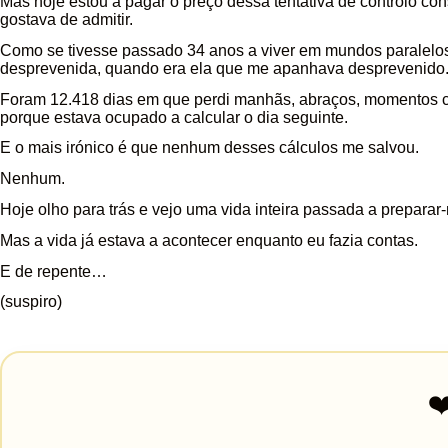
Mas hoje estou a pagar o preço dessa tentativa de controlo con
gostava de admitir.
Como se tivesse passado 34 anos a viver em mundos paralelos,
desprevenida, quando era ela que me apanhava desprevenido
Foram 12.418 dias em que perdi manhãs, abraços, momentos c
porque estava ocupado a calcular o dia seguinte.
E o mais irónico é que nenhum desses cálculos me salvou.
Nenhum.
Hoje olho para trás e vejo uma vida inteira passada a preparar-
Mas a vida já estava a acontecer enquanto eu fazia contas.
E de repente…
(suspiro)
❤