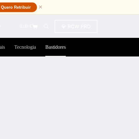
×
Quero Retribuir
💎 RCW PRO
0.00
€
ais
Tecnologia
Bastidores