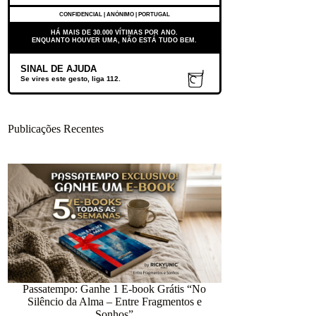
CONFIDENCIAL | ANÓNIMO | PORTUGAL
HÁ MAIS DE 30.000 VÍTIMAS POR ANO.
ENQUANTO HOUVER UMA, NÃO ESTÁ TUDO BEM.
SINAL DE AJUDA
Se vires este gesto, liga 112.
Publicações Recentes
Passatempo: Ganhe 1 E-book Grátis “No
Silêncio da Alma – Entre Fragmentos e
12.418 dias num
Sonhos”