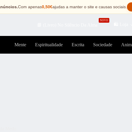
anúncios.
Com apenas
0,50€
ajudas a manter o site e causas sociais.
NOVO
🛍️ Loja
📘 (Livro) No Silêncio Da Alma
Mente
Espiritualidade
Escrita
Sociedade
Anim
ada Medo