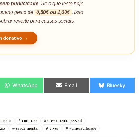
sem publicidade
. Se o que leste hoje
pequeno gesto de
0,50€ ou 1,00€
. Isso
sobrar reverte para causas sociais.
m donativo →
WhatsApp
Email
Bluesky
trolar
#
controlo
#
crescimento pessoal
xão
#
saúde mental
#
viver
#
vulnerabilidade