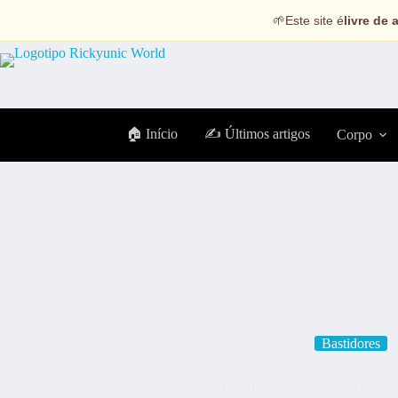
🌱
Este site é
livre de 
🏠 Início
✍️ Últimos artigos
Corpo
Bastidores
12.418 dias numa prisão cham