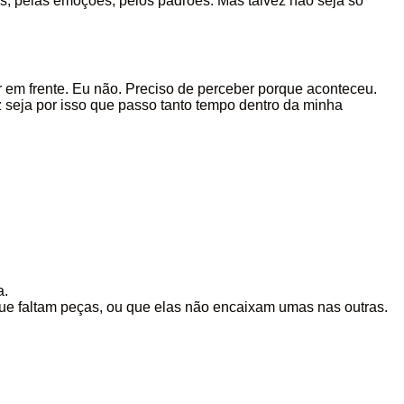
s, pelas emoções, pelos padrões. Mas talvez não seja só
em frente. Eu não. Preciso de perceber porque aconteceu.
ez seja por isso que passo tanto tempo dentro da minha
a.
ue faltam peças, ou que elas não encaixam umas nas outras.