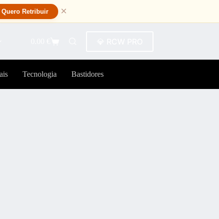
×
Quero Retribuir
💎 RCW PRO
0.00
€
ais
Tecnologia
Bastidores