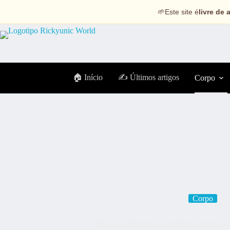
🌱
Este site é
livre de 
🏠 Início
✍️ Últimos artigos
Corpo
Corpo
Dor nas articulações: que óleos essenciais