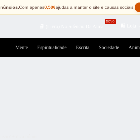
anúncios.
Com apenas
0,50€
ajudas a manter o site e causas sociais.
NOVO
🛍️ Loja
📘 (Livro) No Silêncio Da Alma
Mente
Espiritualidade
Escrita
Sociedade
Anim
 usar? + dica bónus