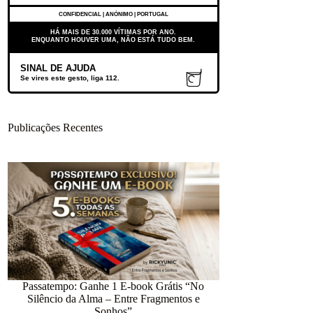
CONFIDENCIAL | ANÓNIMO | PORTUGAL
HÁ MAIS DE 30.000 VÍTIMAS POR ANO.
ENQUANTO HOUVER UMA, NÃO ESTÁ TUDO BEM.
SINAL DE AJUDA
Se vires este gesto, liga 112.
Publicações Recentes
Passatempo: Ganhe 1 E-book Grátis “No
Silêncio da Alma – Entre Fragmentos e
12.418 dias num
Sonhos”