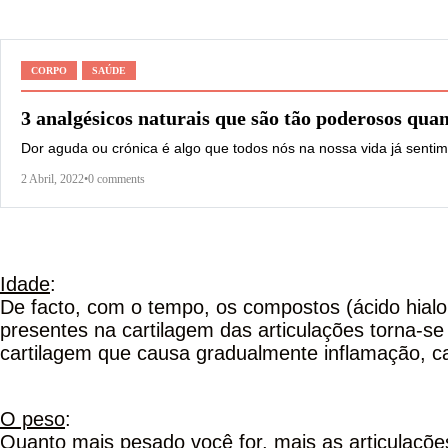
CORPO
SAÚDE
3 analgésicos naturais que são tão poderosos quan
Dor aguda ou crónica é algo que todos nós na nossa vida já sent
2 Abril, 2022
•
0 comments
Idade
:
De facto, com o tempo, os compostos (ácido hialor
presentes na cartilagem das articulações torna-se 
cartilagem que causa gradualmente inflamação, c
O peso
:
Quanto mais pesado você for, mais as articulaçõ