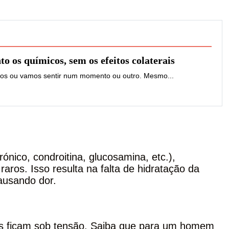
to os químicos, sem os efeitos colaterais
imos ou vamos sentir num momento ou outro. Mesmo...
ónico, condroitina, glucosamina, etc.),
raros. Isso resulta na falta de hidratação da
ausando dor.
es ficam sob tensão. Saiba que para um homem