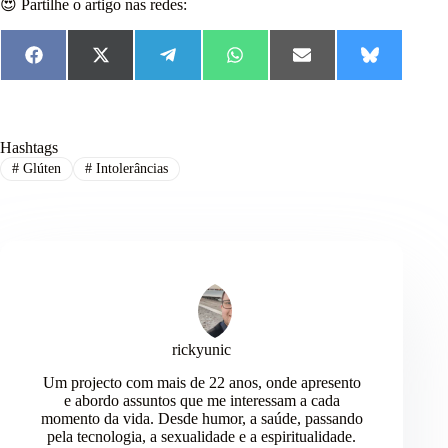
😍 Partilhe o artigo nas redes:
F
X
T
W
E
B
a
(
e
h
m
l
c
T
l
a
a
u
e
w
e
t
i
e
b
i
g
s
l
s
o
t
r
A
k
Hashtags
o
t
a
p
y
#
Glúten
#
Intolerâncias
k
e
m
p
r
)
rickyunic
Um projecto com mais de 22 anos, onde apresento
e abordo assuntos que me interessam a cada
momento da vida. Desde humor, a saúde, passando
pela tecnologia, a sexualidade e a espiritualidade.