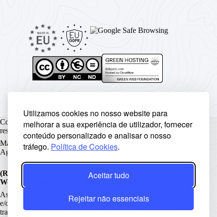
Utilizamos cookies no nosso website para
Copyright © Rickyunic World® 2004 - 2026 | Todos os direitos
melhorar a sua experiência de utilizador, fornecer
reservados.
conteúdo personalizado e analisar o nosso
Made with ♥ by
Rickyunic
. Crafted with care by
RCW Digital
tráfego.
Política de Cookies
.
Agency
.
(RCW) Rickyunic World - The Next Frontier To A
Aceitar tudo
Wonderful World®
é uma marca registada.
As informações contidas neste site têm carácter informativo
Rejeitar não essenciais
e/ou de entretenimento e nunca devem ser utilizadas como
tratamento ou substituto ao diagnóstico médico sem antes