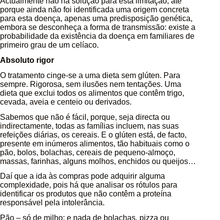
Actualmente não há solução para esta limitação, até
porque ainda não foi identificada uma origem concreta
para esta doença, apenas uma predisposição genética,
embora se desconheça a forma de transmissão: existe a
probabilidade da existência da doença em familiares de
primeiro grau de um celíaco.
Absoluto rigor
O tratamento cinge-se a uma dieta sem glúten. Para
sempre. Rigorosa, sem ilusões nem tentações. Uma
dieta que exclui todos os alimentos que contêm trigo,
cevada, aveia e centeio ou derivados.
Sabemos que não é fácil, porque, seja directa ou
indirectamente, todas as famílias incluem, nas suas
refeições diárias, os cereais. E o glúten está, de facto,
presente em inúmeros alimentos, tão habituais como o
pão, bolos, bolachas, cereais de pequeno-almoço,
massas, farinhas, alguns molhos, enchidos ou queijos…
Daí que a ida às compras pode adquirir alguma
complexidade, pois há que analisar os rótulos para
identificar os produtos que não contêm a proteína
responsável pela intolerância.
Pão – só de milho; e nada de bolachas, pizza ou