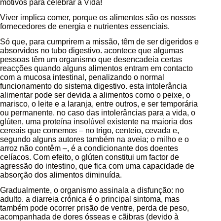
motivos para celebrar a Vida!
Viver implica comer, porque os alimentos são os nossos
fornecedores de energia e nutrientes essenciais.
Só que, para cumprirem a missão, têm de ser digeridos e
absorvidos no tubo digestivo. acontece que algumas
pessoas têm um organismo que desencadeia certas
reacções quando alguns alimentos entram em contacto
com a mucosa intestinal, penalizando o normal
funcionamento do sistema digestivo. esta intolerância
alimentar pode ser devida a alimentos como o peixe, o
marisco, o leite e a laranja, entre outros, e ser temporária
ou permanente. no caso das intolerâncias para a vida, o
glúten, uma proteína insolúvel existente na maioria dos
cereais que comemos – no trigo, centeio, cevada e,
segundo alguns autores também na aveia; o milho e o
arroz não contêm –, é a condicionante dos doentes
celíacos. Com efeito, o glúten constitui um factor de
agressão do intestino, que fica com uma capacidade de
absorção dos alimentos diminuída.
Gradualmente, o organismo assinala a disfunção: no
adulto. a diarreia crónica é o principal sintoma, mas
também pode ocorrer prisão de ventre, perda de peso,
acompanhada de dores ósseas e cãibras (devido à