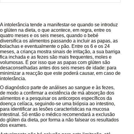
A intolerância tende a manifestar-se quando se introduz
o glúten na dieta, o que acontece, em regra, entre os
quatro meses e os seis meses, quando o bebé
diversifica os alimentos passando a incluir as papas, as
bolachas e eventualmente o pão. Entre os 6 e os 24
meses, a criança mostra sinais de irritação, a sua barriga
fica inchada e as fezes são mais frequentes, moles e
volumosas. É por isso que as papas com glúten são
desaconselhadas antes dos seis meses de idade: para
minimizar a reacção que este poderá causar, em caso de
intolerância.
O diagnóstico parte de análises ao sangue e às fezes,
de modo a confirmar a existência de má absorção dos
alimentos e a pesquisar os anticorpos específicos da
doença celíaca, seguindo-se uma biópsia ao intestino,
para identificar as lesões características na mucosa
intestinal. Só então o médico recomendará a exclusão
do glúten da dieta, por forma a não falsear os resultados
dos exames.