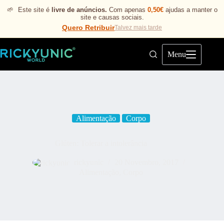
🌱
Este site é
livre de anúncios.
Com apenas
0,50€
ajudas a manter o
site e causas sociais.
Quero Retribuir
Talvez mais tarde
Menu
Alimentação
Corpo
Glúten: Tolerar a intolerância
rickyunic
20 Novembro, 2017
Alimentação
,
Corpo