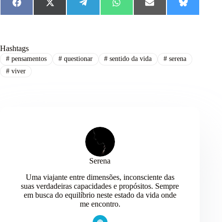
F
X
T
W
E
B
a
(
e
h
m
l
c
T
l
a
a
u
e
w
e
t
i
e
b
i
g
s
l
s
o
t
r
A
k
Hashtags
o
t
a
p
y
#
pensamentos
#
questionar
#
sentido da vida
#
serena
k
e
m
p
r
#
viver
)
Serena
Uma viajante entre dimensões, inconsciente das
suas verdadeiras capacidades e propósitos. Sempre
em busca do equilíbrio neste estado da vida onde
me encontro.