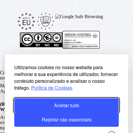
Utilizamos cookies no nosso website para
Copyright © Rickyunic World® 2004 - 2026 | Todos os direitos
melhorar a sua experiência de utilizador, fornecer
reservados.
conteúdo personalizado e analisar o nosso
Made with ♥ by
Rickyunic
. Crafted with care by
RCW Digital
tráfego.
Política de Cookies
.
Agency
.
(RCW) Rickyunic World - The Next Frontier To A
Aceitar tudo
Wonderful World®
é uma marca registada.
As informações contidas neste site têm carácter informativo
Rejeitar não essenciais
e/ou de entretenimento e nunca devem ser utilizadas como
tratamento ou substituto ao diagnóstico médico sem antes