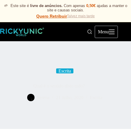
🌱
Este site é
livre de anúncios.
Com apenas
0,50€
ajudas a manter o
site e causas sociais.
Quero Retribuir
Talvez mais tarde
Menu
Escrita
Qual é o sentido disto tudo?
Serena
21 Julho, 2020
Escrita