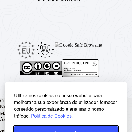
Utilizamos cookies no nosso website para
Copyright © Rickyunic World® 2004 - 2026 | Todos os direitos
melhorar a sua experiência de utilizador, fornecer
reservados.
conteúdo personalizado e analisar o nosso
Made with ♥ by
Rickyunic
. Crafted with care by
RCW Digital
tráfego.
Política de Cookies
.
Agency
.
(RCW) Rickyunic World - The Next Frontier To A