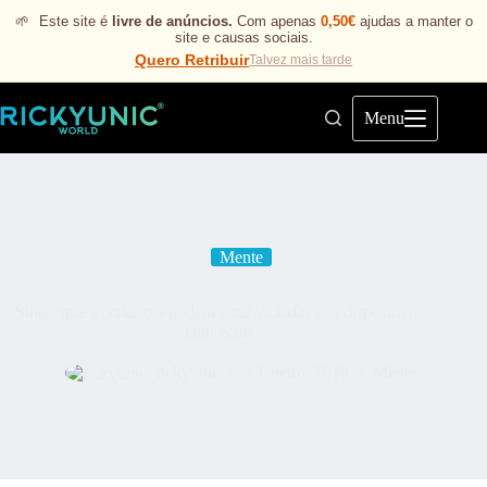
🌱
Este site é
livre de anúncios.
Com apenas
0,50€
ajudas a manter o
site e causas sociais.
Quero Retribuir
Talvez mais tarde
Menu
Mente
Sinais que as crianças podem estar viciadas nos dispositivos
com ecrãs
rickyunic
3 Janeiro, 2018
Mente