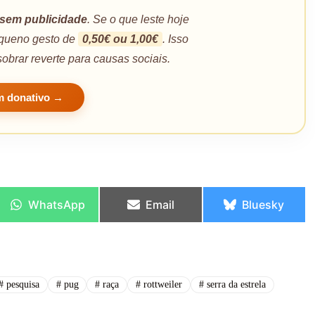
sem publicidade
. Se o que leste hoje
pequeno gesto de
0,50€ ou 1,00€
. Isso
sobrar reverte para causas sociais.
m donativo →
WhatsApp
Email
Bluesky
#
pesquisa
#
pug
#
raça
#
rottweiler
#
serra da estrela