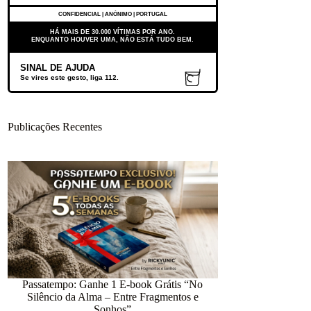
CONFIDENCIAL | ANÓNIMO | PORTUGAL
HÁ MAIS DE 30.000 VÍTIMAS POR ANO.
ENQUANTO HOUVER UMA, NÃO ESTÁ TUDO BEM.
SINAL DE AJUDA
Se vires este gesto, liga 112.
Publicações Recentes
Passatempo: Ganhe 1 E-book Grátis “No
Silêncio da Alma – Entre Fragmentos e
12.418 dias num
Sonhos”