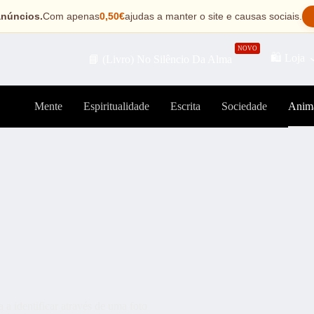
anúncios.
Com apenas
0,50€
ajudas a manter o site e causas sociais.
NOVO
🛍️ Loja
📘 (Livro) No Silêncio Da Alma
Mente
Espiritualidade
Escrita
Sociedade
Anim
a identificar através de uma foto