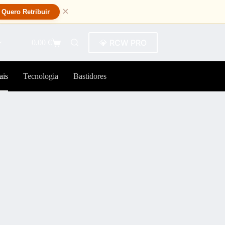
×
Quero Retribuir
💎 RCW PRO
0.00
€
ais
Tecnologia
Bastidores