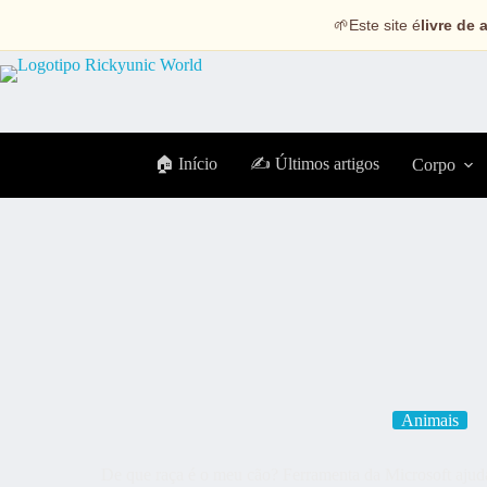
🌱
Este site é
livre de 
🏠 Início
✍️ Últimos artigos
Corpo
Animais
De que raça é o meu cão? Ferramenta da Microsoft ajuda 