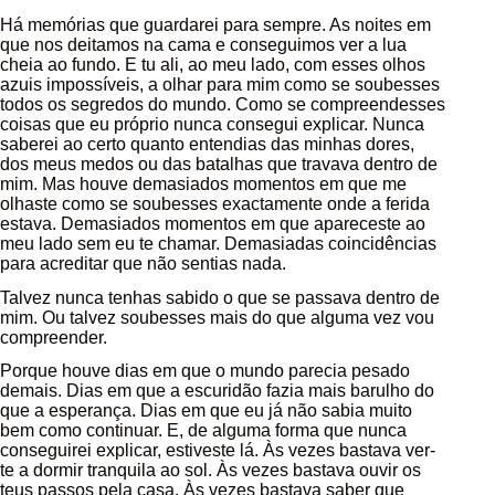
Há memórias que guardarei para sempre. As noites em
que nos deitamos na cama e conseguimos ver a lua
cheia ao fundo. E tu ali, ao meu lado, com esses olhos
azuis impossíveis, a olhar para mim como se soubesses
todos os segredos do mundo. Como se compreendesses
coisas que eu próprio nunca consegui explicar. Nunca
saberei ao certo quanto entendias das minhas dores,
dos meus medos ou das batalhas que travava dentro de
mim. Mas houve demasiados momentos em que me
olhaste como se soubesses exactamente onde a ferida
estava. Demasiados momentos em que apareceste ao
meu lado sem eu te chamar. Demasiadas coincidências
para acreditar que não sentias nada.
Talvez nunca tenhas sabido o que se passava dentro de
mim. Ou talvez soubesses mais do que alguma vez vou
compreender.
Porque houve dias em que o mundo parecia pesado
demais. Dias em que a escuridão fazia mais barulho do
que a esperança. Dias em que eu já não sabia muito
bem como continuar. E, de alguma forma que nunca
conseguirei explicar, estiveste lá. Às vezes bastava ver-
te a dormir tranquila ao sol. Às vezes bastava ouvir os
teus passos pela casa. Às vezes bastava saber que