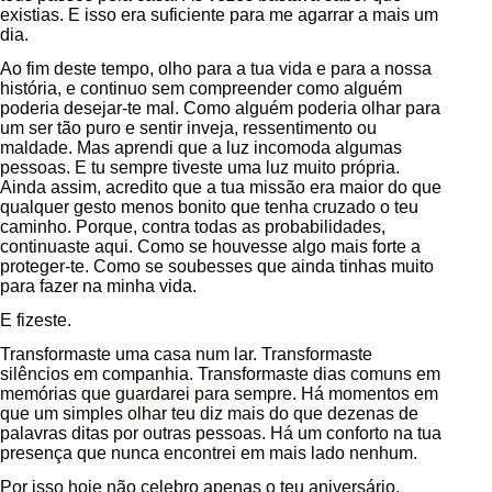
existias. E isso era suficiente para me agarrar a mais um
dia.
Ao fim deste tempo, olho para a tua vida e para a nossa
história, e continuo sem compreender como alguém
poderia desejar-te mal. Como alguém poderia olhar para
um ser tão puro e sentir inveja, ressentimento ou
maldade. Mas aprendi que a luz incomoda algumas
pessoas. E tu sempre tiveste uma luz muito própria.
Ainda assim, acredito que a tua missão era maior do que
qualquer gesto menos bonito que tenha cruzado o teu
caminho. Porque, contra todas as probabilidades,
continuaste aqui. Como se houvesse algo mais forte a
proteger-te. Como se soubesses que ainda tinhas muito
para fazer na minha vida.
E fizeste.
Transformaste uma casa num lar. Transformaste
silêncios em companhia. Transformaste dias comuns em
memórias que guardarei para sempre. Há momentos em
que um simples olhar teu diz mais do que dezenas de
palavras ditas por outras pessoas. Há um conforto na tua
presença que nunca encontrei em mais lado nenhum.
Por isso hoje não celebro apenas o teu aniversário.