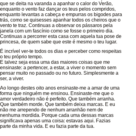
que se deita na varanda a apanhar o calor do Verão,
enquanto o vento faz dançar os teus pelos compridos,
enquanto levantas a cabeça e empurras os bigodes para
trás, como se quisesses apanhar todos os cheiros que o
vento te traz. Continuas a observar os pássaros pela
janela com um fascínio como se fosse o primeiro dia.
Continuas a percorrer esta casa com aquela tua pose de
princesa, de quem sabe que este é mesmo o teu lugar.
É incrível ver-te todos os dias e perceber como respeitas
o teu próprio tempo.
E talvez seja essa uma das maiores coisas que me
ensinaste: a pertencer, a estar, a viver o momento sem
pensar muito no passado ou no futuro. Simplesmente a
ser, a viver.
Ao longo destes oito anos ensinaste-me a amar de uma
forma que ninguém me ensinou. Ensinaste-me que o
amor verdadeiro não é perfeito. Que também arranha.
Que também morde. Que também deixa marcas. E eu
não me arrependo de nenhum arranhão nem de
nenhuma mordida. Porque cada uma dessas marcas
significava apenas uma coisa: estavas aqui. Fazias
parte da minha vida. E eu fazia parte da tua.