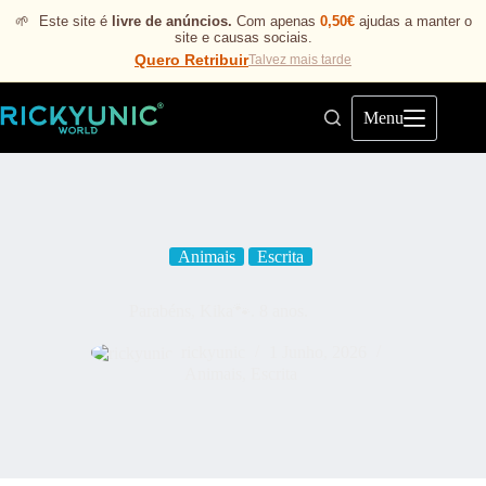
🌱
Este site é
livre de anúncios.
Com apenas
0,50€
ajudas a manter o
site e causas sociais.
Quero Retribuir
Talvez mais tarde
Menu
Animais
Escrita
Parabéns, Kika🐾. 8 anos.
rickyunic
1 Junho, 2026
Animais
,
Escrita