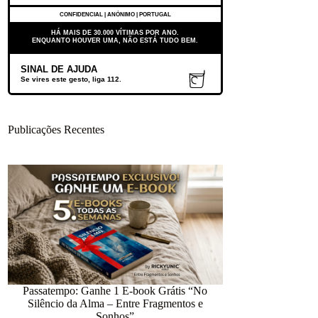
CONFIDENCIAL | ANÓNIMO | PORTUGAL
HÁ MAIS DE 30.000 VÍTIMAS POR ANO.
ENQUANTO HOUVER UMA, NÃO ESTÁ TUDO BEM.
SINAL DE AJUDA
Se vires este gesto, liga 112.
Publicações Recentes
Passatempo: Ganhe 1 E-book Grátis “No
Silêncio da Alma – Entre Fragmentos e
12.418 dias num
Sonhos”