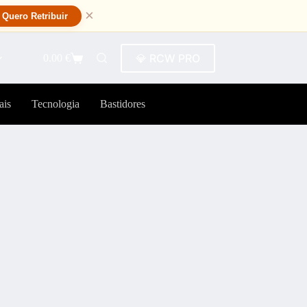
×
Quero Retribuir
💎 RCW PRO
0.00
€
ais
Tecnologia
Bastidores