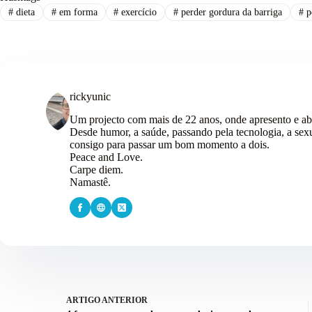
#
dieta
#
em forma
#
exercício
#
perder gordura da barriga
#
p
rickyunic
Um projecto com mais de 22 anos, onde apresento e ab
Desde humor, a saúde, passando pela tecnologia, a sexu
consigo para passar um bom momento a dois.
Peace and Love.
Carpe diem.
Namastê.
ARTIGO
ANTERIOR