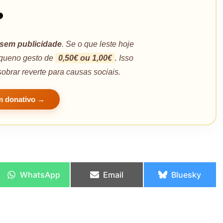
️
sem publicidade
. Se o que leste hoje
pequeno gesto de
0,50€ ou 1,00€
. Isso
sobrar reverte para causas sociais.
m donativo →
WhatsApp
Email
Bluesky