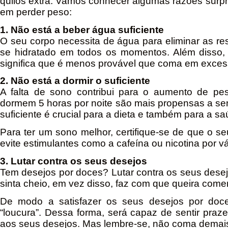
quilos extra. Vamos conhecer algumas razões surpr
em perder peso:
1. Não está a beber água suficiente
O seu corpo necessita de água para eliminar as res
se hidratado em todos os momentos. Além disso, a
significa que é menos provável que coma em exces
2. Não está a dormir o suficiente
A falta de sono contribui para o aumento de p
dormem 5 horas por noite são mais propensas a sen
suficiente é crucial para a dieta e também para a s
Para ter um sono melhor, certifique-se de que o se
evite estimulantes como a cafeína ou nicotina por vá
3. Lutar contra os seus desejos
Tem desejos por doces? Lutar contra os seus dese
sinta cheio, em vez disso, faz com que queira comer
De modo a satisfazer os seus desejos por doc
“loucura”. Dessa forma, será capaz de sentir praze
aos seus desejos. Mas lembre-se, não coma demai