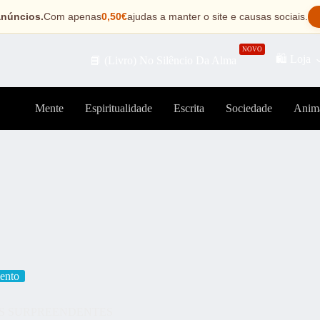
anúncios.
Com apenas
0,50€
ajudas a manter o site e causas sociais.
NOVO
🛍️ Loja
📘 (Livro) No Silêncio Da Alma
Mente
Espiritualidade
Escrita
Sociedade
Anim
ento
AZÕES SURPREENDENTES