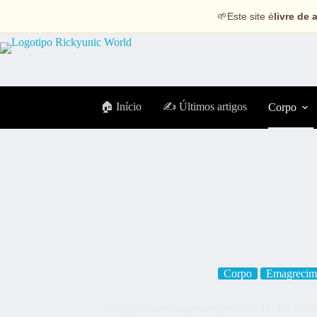
🌱
Este site é
livre de 
🏠 Início
✍️ Últimos artigos
Corpo
Corpo
Emagrecim
Por que não está a perder peso? SETE R