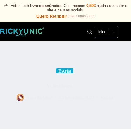
🌱
Este site é
livre de anúncios.
Com apenas
0,50€
ajudas a manter o
site e causas sociais.
Quero Retribuir
Talvez mais tarde
Menu
Escrita
A viúva negra
Anjo da Noite
23 Setembro, 2023
Escrita