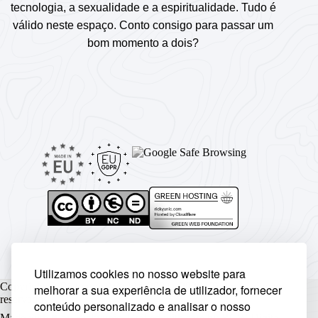
tecnologia, a sexualidade e a espiritualidade. Tudo é
válido neste espaço. Conto consigo para passar um
bom momento a dois?
Utilizamos cookies no nosso website para
Copyright © Rickyunic World® 2004 - 2026 | Todos os direitos
melhorar a sua experiência de utilizador, fornecer
reservados.
conteúdo personalizado e analisar o nosso
Made with ♥ by
Rickyunic
. Crafted with care by
RCW Digital