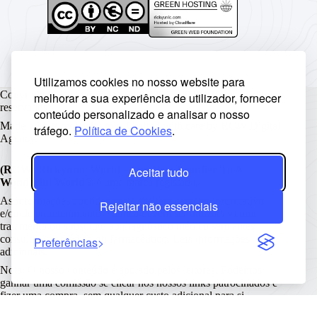
Utilizamos cookies no nosso website para
Copyright © Rickyunic World® 2004 - 2026 | Todos os direitos
melhorar a sua experiência de utilizador, fornecer
reservados.
conteúdo personalizado e analisar o nosso
Made with ♥ by
Rickyunic
. Crafted with care by
RCW Digital
tráfego.
Política de Cookies
.
Agency
.
(RCW) Rickyunic World - The Next Frontier To A
Aceitar tudo
Wonderful World®
é uma marca registada.
As informações contidas neste site têm carácter informativo
Rejeitar não essenciais
e/ou de entretenimento e nunca devem ser utilizadas como
tratamento ou substituto ao diagnóstico médico sem antes
consultar um médico ou farmacêutico.
Leia informações
Preferências
adicionais.
Nota: O nosso conteúdo é apoiado pelos leitores. Podemos
ganhar uma comissão se clicar nos nossos links patrocinados e
fizer uma compra, sem qualquer custo adicional para si.