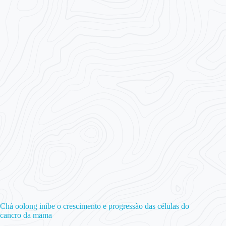
Chá oolong inibe o crescimento e progressão das células do
cancro da mama