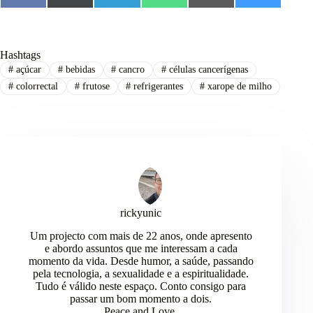
a
(
e
h
m
l
c
T
l
a
a
u
e
w
e
t
i
e
b
i
g
s
l
s
o
t
r
A
k
Hashtags
o
t
a
p
y
#
açúcar
#
bebidas
#
cancro
#
células cancerígenas
k
e
m
p
r
#
colorrectal
#
frutose
#
refrigerantes
#
xarope de milho
)
rickyunic
Um projecto com mais de 22 anos, onde apresento
e abordo assuntos que me interessam a cada
momento da vida. Desde humor, a saúde, passando
pela tecnologia, a sexualidade e a espiritualidade.
Tudo é válido neste espaço. Conto consigo para
passar um bom momento a dois.
Peace and Love.