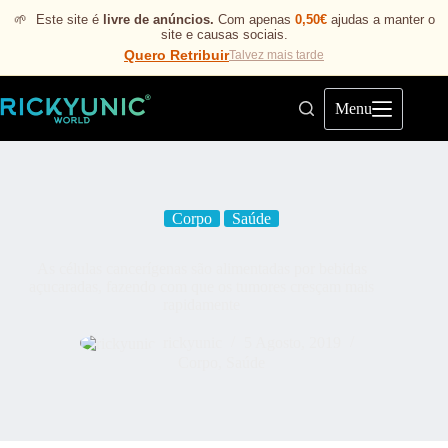
🌱
Este site é
livre de anúncios.
Com apenas
0,50€
ajudas a manter o
site e causas sociais.
Quero Retribuir
Talvez mais tarde
Menu
Corpo
Saúde
As células cancerígenas são alimentadas por bebidas
açucaradas, fazendo com que os tumores cresçam mais
rapidamente
rickyunic
5 Agosto, 2019
Corpo
,
Saúde