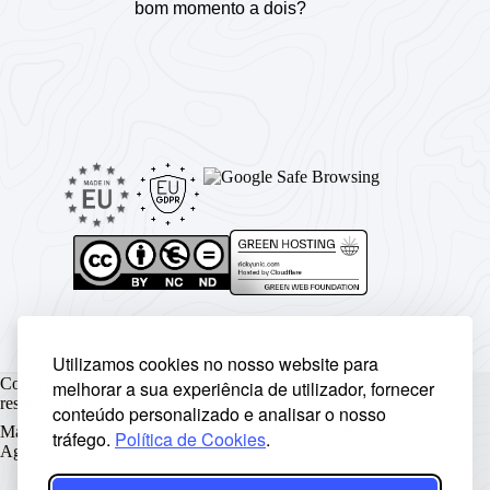
bom momento a dois?
Utilizamos cookies no nosso website para
Copyright © Rickyunic World® 2004 - 2026 | Todos os direitos
melhorar a sua experiência de utilizador, fornecer
reservados.
conteúdo personalizado e analisar o nosso
Made with ♥ by
Rickyunic
. Crafted with care by
RCW Digital
tráfego.
Política de Cookies
.
Agency
.