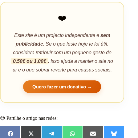
❤️
Este site é um projecto independente e
sem
publicidade
. Se o que leste hoje te foi útil,
considera retribuir com um pequeno gesto de
0,50€ ou 1,00€
. Isso ajuda a manter o site no
ar e o que sobrar reverte para causas sociais.
Quero fazer um donativo →
😍 Partilhe o artigo nas redes:
F
X
T
W
E
B